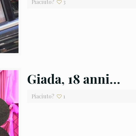
Piaciuto?
3
Giada, 18 anni…
Piaciuto?
1