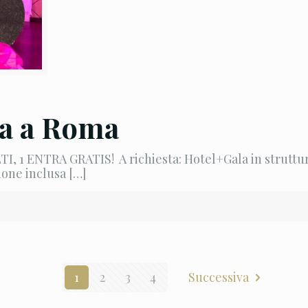
la a Roma
 1 ENTRA GRATIS! A richiesta: Hotel+Gala in struttu
ione inclusa
[…]
1
2
3
4
Successiva