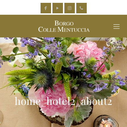
home_hotel2_about2