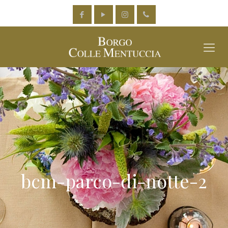
bcm-parco-di-notte-2