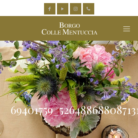
69401759_52648868808713