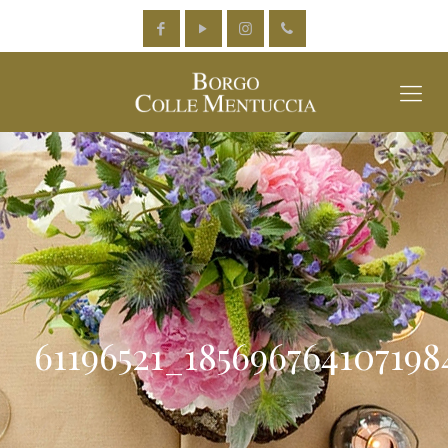
61196521_18569676410719