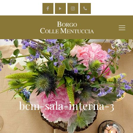
bcm-sala-interna-3